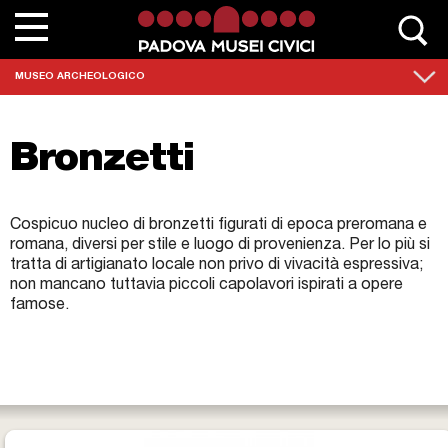
Chi siamo
MUSEO ARCHEOLOGICO
Contatta Padovamusei
Bronzetti
Musei
Sedi monumentali
Cospicuo nucleo di bronzetti figurati di epoca preromana e
romana, diversi per stile e luogo di provenienza. Per lo più si
Scuole
tratta di artigianato locale non privo di vivacità espressiva;
non mancano tuttavia piccoli capolavori ispirati a opere
Eventi e mostre
famose.
News
Collezioni
Percorsi