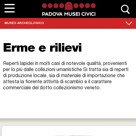
Chi siamo
MUSEO ARCHEOLOGICO
Contatta Padovamusei
Erme e rilievi
Musei
Sedi monumentali
Reperti lapidei in molti casi di notevole qualità, provenienti
per lo più dalle collezioni umanistiche Si tratta sia di reperti
di produzione locale, sia di materiale di importazione che
Scuole
attesta la fiorente attività di scambio e il carattere
commerciale del dotto collezionismo veneto.
Eventi e mostre
News
Collezioni
Percorsi