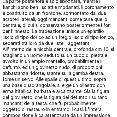
La parte posteriore è solo sbozzata, mentre i
fianchi sono ben lisciati e modanati. Il coronamento
è costituito da un frontone, sormontato dai due
acroteri laterali, oggi mancanti come pure quello
centrale, di cui si conservano posteriormente i fori
per l'innesto. La trabeazione unisce un epistilio
liscio di tipo dorico ad un fregio liscio di tipo ionico,
separati tra loro da due listelli aggettanti.
All'interno della nicchia centrale, profonda cm 13, si
stagliano un uomo seduto su un cubo di pietra e
avvolto in un ampio mantello, probabilmente il
defunto, ed un giovinetto nudo, di proporzioni
abbastanza ridotte, stante sulla gamba destra,
forse un servo. Alle spalle di quest'ultimo, sopra
una base quadrangolare, si erge un pilastro con
erma itifallica, barbata e arcaizzante. Sia la figura
del giovinetto, che la figura del defunto risultano
mancanti della testa, che fu probabilmente
oggetto di restauro in entrambi i casi. L'intera
composizione è caratterizzata da un'impressione