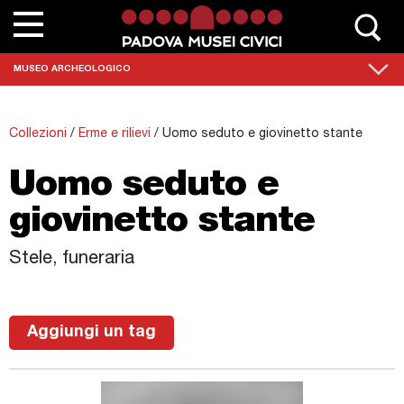
Chi siamo
MUSEO ARCHEOLOGICO
Contatta Padovamusei
Collezioni
/
Erme e rilievi
/
Uomo seduto e giovinetto stante
Musei
Uomo seduto e
Sedi monumentali
giovinetto stante
Scuole
Stele, funeraria
Eventi e mostre
News
Aggiungi un tag
Collezioni
Percorsi