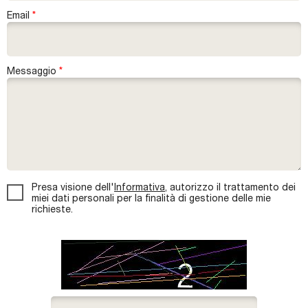
Biglietti e Orari
Email
*
Facebook
YouTube
Messaggio
*
Twitter
Instagram
Informativa privacy
*
Presa visione dell'
Informativa
, autorizzo il trattamento dei
miei dati personali per la finalità di gestione delle mie
richieste.