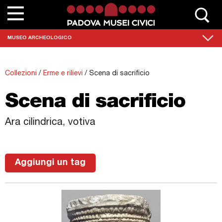
Chi siamo
MUSEO ARCHEOLOGICO
Contatta Padovamusei
Collezioni
/
Erme e rilievi
/
Scena di sacrificio
Musei
Scena di sacrificio
Sedi monumentali
Ara cilindrica, votiva
Scuole
Eventi e mostre
Aggiungi un tag
News
Collezioni
Percorsi