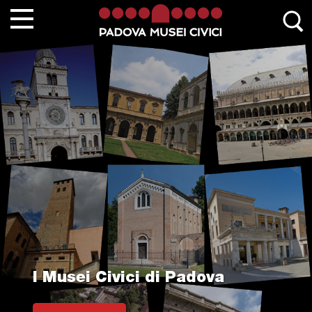
Chi siamo
Contatta Padovamusei
Musei
Sedi monumentali
Scuole
Eventi e mostre
News
Collezioni
I Musei Civici di Padova
Percorsi