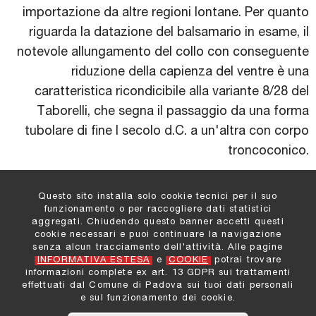
importazione da altre regioni lontane. Per quanto
riguarda la datazione del balsamario in esame, il
notevole allungamento del collo con conseguente
riduzione della capienza del ventre è una
caratteristica ricondicibile alla variante 8/28 del
Taborelli, che segna il passaggio da una forma
tubolare di fine I secolo d.C. a un'altra con corpo
troncoconico.
Questo sito installa solo cookie tecnici per il suo
funzionamento o per raccogliere dati statistici
aggregati. Chiudendo questo banner accetti questi
cookie necessari e puoi continuare la navigazione
Comune di Padova
:
senza alcun tracciamento dell'attività. Alle pagine
Settore Cultura e Turismo
INFORMATIVA ESTESA
e
COOKIE
potrai trovare
Informazioni e Contatti
informazioni complete ex art. 13 GDPR sui trattamenti
Privacy
effettuati dal Comune di Padova sui tuoi dati personali
Cookies
e sul funzionamento dei cookie.
Note legali