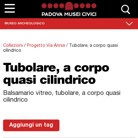
Chi siamo
MUSEO ARCHEOLOGICO
Contatta Padovamusei
Collezioni
/
Progetto Via Annia
/
Tubolare, a corpo quasi
Musei
cilindrico
Sedi monumentali
Tubolare, a corpo
quasi cilindrico
Scuole
Eventi e mostre
Balsamario vitreo, tubolare, a corpo quasi
cilindrico
News
Collezioni
Aggiungi un tag
Percorsi