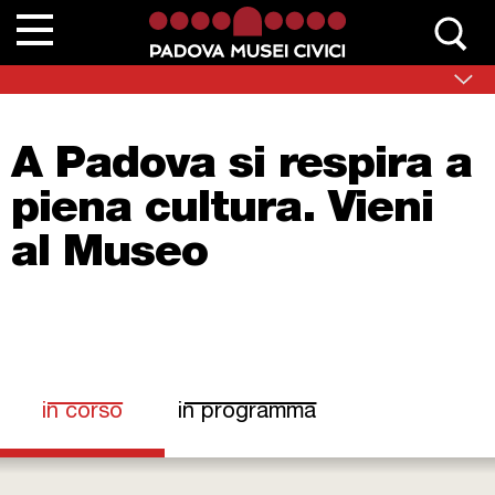
Chi siamo
Contatta Padovamusei
A Padova si respira a
Musei
piena cultura. Vieni
Sedi monumentali
al Museo
Scuole
Eventi e mostre
News
in corso
(scheda attiva)
in programma
Collezioni
Percorsi