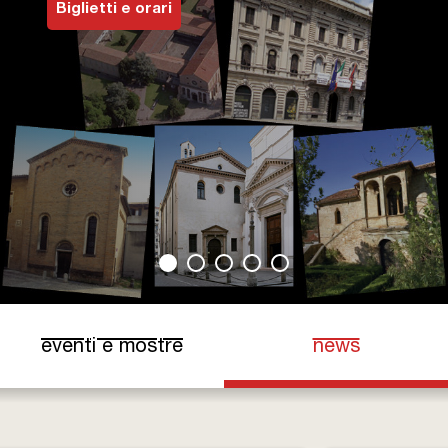
Biglietti e orari
Biglietti e Orari
Facebook
YouTube
Twitter
Instagram
eventi e mostre
news
(scheda a