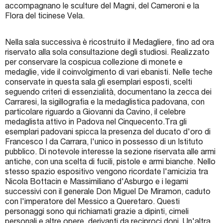
accompagnano le sculture del Magni, del Cameroni e la
Flora del ticinese Vela.
Nella sala successiva è ricostruito il Medagliere, fino ad ora
riservato alla sola consultazione degli studiosi. Realizzato
per conservare la cospicua collezione di monete e
medaglie, vide il coinvolgimento di vari ebanisti. Nelle teche
conservate in questa sala gli esemplari esposti, scelti
seguendo criteri di essenzialità, documentano la zecca dei
Carraresi, la sigillografia e la medaglistica padovana, con
particolare riguardo a Giovanni da Cavino, il celebre
medaglista attivo in Padova nel Cinquecento.Tra gli
esemplari padovani spicca la presenza del ducato d'oro di
Francesco I da Carrara, l'unico in possesso di un Istituto
pubblico. Di notevole interesse la sezione riservata alle armi
antiche, con una scelta di fucili, pistole e armi bianche. Nello
stesso spazio espositivo vengono ricordate l'amicizia tra
Nicola Bottacin e Massimiliano d'Asburgo e i legami
successivi con il generale Don Miguel De Miramon, caduto
con l'imperatore del Messico a Queretaro. Questi
personaggi sono qui richiamati grazie a dipinti, cimeli
personali e altre opere, derivanti da reciproci doni. Un'altra