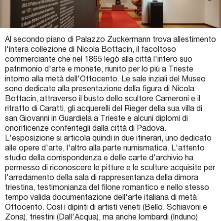
Biglietti e Orari
Facebook
Al secondo piano di Palazzo Zuckermann trova allestimento
l'intera collezione di Nicola Bottacin, il facoltoso
YouTube
commerciante che nel 1865 legò alla città l'intero suo
patrimonio d'arte e monete, riunito per lo più a Trieste
Twitter
intorno alla metà dell'Ottocento. Le sale inziali del Museo
sono dedicate alla presentazione della figura di Nicola
Instagram
Bottacin, attraverso il busto dello scultore Cameroni e il
ritratto di Caratti, gli acquerelli del Rieger della sua villa di
san Giovanni in Guardiela a Trieste e alcuni diplomi di
onorificenze conferitegli dalla città di Padova.
L'esposizione si articola quindi in due itinerari, uno dedicato
alle opere d'arte, l'altro alla parte numismatica. L'attento
studio della corrispondenza e delle carte d'archivio ha
permesso di riconoscere le pitture e le sculture acquisite per
l'arredamento della sala di rappresentanza della dimora
triestina, testimonianza del filone romantico e nello stesso
tempo valida documentazione dell'arte italiana di metà
Ottocento. Così i dipinti di artisti veneti (Bello, Schiavoni e
Zona), triestini (Dall'Acqua), ma anche lombardi (Induno)