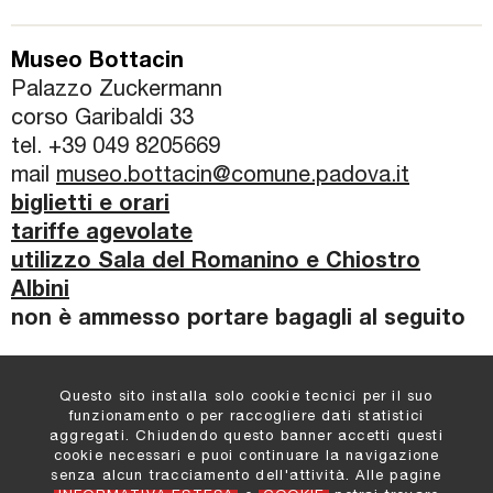
Museo Bottacin
Palazzo Zuckermann
corso Garibaldi 33
tel. +39 049 8205669
mail
museo.bottacin@comune.padova.it
biglietti e orari
tariffe agevolate
utilizzo Sala del Romanino e Chiostro
Albini
non è ammesso portare bagagli al seguito
Questo sito installa solo cookie tecnici per il suo
funzionamento o per raccogliere dati statistici
aggregati. Chiudendo questo banner accetti questi
cookie necessari e puoi continuare la navigazione
Comune di Padova
:
senza alcun tracciamento dell'attività. Alle pagine
Settore Cultura e Turismo