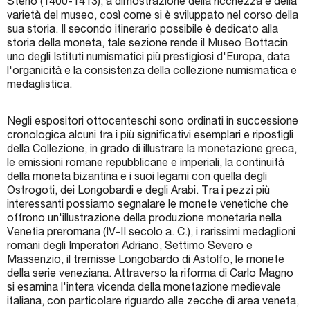
Steno (1400-1413), a dimostrazione della ricchezza e della
varietà del museo, così come si è sviluppato nel corso della
sua storia. Il secondo itinerario possibile è dedicato alla
storia della moneta, tale sezione rende il Museo Bottacin
uno degli Istituti numismatici più prestigiosi d'Europa, data
l'organicità e la consistenza della collezione numismatica e
medaglistica.
Negli espositori ottocenteschi sono ordinati in successione
cronologica alcuni tra i più significativi esemplari e ripostigli
della Collezione, in grado di illustrare la monetazione greca,
le emissioni romane repubblicane e imperiali, la continuità
della moneta bizantina e i suoi legami con quella degli
Ostrogoti, dei Longobardi e degli Arabi. Tra i pezzi più
interessanti possiamo segnalare le monete venetiche che
offrono un'illustrazione della produzione monetaria nella
Venetia preromana (IV-II secolo a. C.), i rarissimi medaglioni
romani degli Imperatori Adriano, Settimo Severo e
Massenzio, il tremisse Longobardo di Astolfo, le monete
della serie veneziana. Attraverso la riforma di Carlo Magno
si esamina l'intera vicenda della monetazione medievale
italiana, con particolare riguardo alle zecche di area veneta,