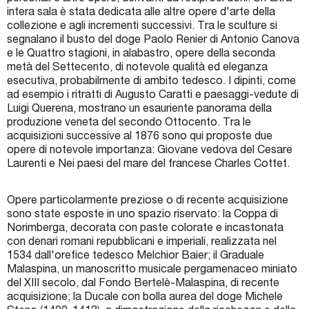
intera sala è stata dedicata alle altre opere d'arte della
collezione e agli incrementi successivi. Tra le sculture si
segnalano il busto del doge Paolo Renier di Antonio Canova
e le Quattro stagioni, in alabastro, opere della seconda
metà del Settecento, di notevole qualità ed eleganza
esecutiva, probabilmente di ambito tedesco. I dipinti, come
ad esempio i ritratti di Augusto Caratti e paesaggi-vedute di
Luigi Querena, mostrano un esauriente panorama della
produzione veneta del secondo Ottocento. Tra le
acquisizioni successive al 1876 sono qui proposte due
opere di notevole importanza: Giovane vedova del Cesare
Laurenti e Nei paesi del mare del francese Charles Cottet.
Opere particolarmente preziose o di recente acquisizione
sono state esposte in uno spazio riservato: la Coppa di
Norimberga, decorata con paste colorate e incastonata
con denari romani repubblicani e imperiali, realizzata nel
1534 dall'orefice tedesco Melchior Baier; il Graduale
Malaspina, un manoscritto musicale pergamenaceo miniato
del XIII secolo, dal Fondo Bertelè-Malaspina, di recente
acquisizione; la Ducale con bolla aurea del doge Michele