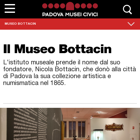
Chi siamo
MUSEO BOTTACIN
Contatta Padovamusei
Il Museo Bottacin
Musei
L'istituto museale prende il nome dal suo
Sedi monumentali
fondatore, Nicola Bottacin, che donò alla città
di Padova la sua collezione artistica e
Scuole
numismatica nel 1865.
Eventi e mostre
News
Collezioni
Percorsi