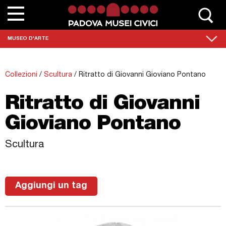
Chi siamo
MUSEO D'ARTE
Contatta Padovamusei
Collezioni
/
Scultura
/
Ritratto di Giovanni Gioviano Pontano
Musei
Ritratto di Giovanni
Sedi monumentali
Gioviano Pontano
Scuole
Scultura
Eventi e mostre
News
Aggiungi un tag
Collezioni
Percorsi