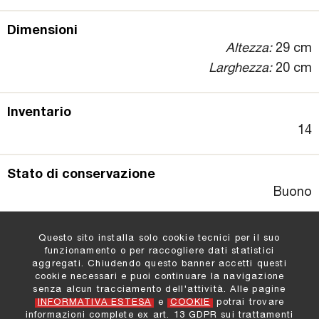
Dimensioni
Altezza:
29 cm
Larghezza:
20 cm
Inventario
14
Stato di conservazione
Buono
Questo sito installa solo cookie tecnici per il suo
funzionamento o per raccogliere dati statistici
aggregati. Chiudendo questo banner accetti questi
cookie necessari e puoi continuare la navigazione
Comune di Padova
:
senza alcun tracciamento dell'attività. Alle pagine
Settore Cultura e Turismo
INFORMATIVA ESTESA
e
COOKIE
potrai trovare
Informazioni e Contatti
informazioni complete ex art. 13 GDPR sui trattamenti