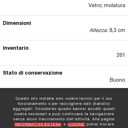
Vetro; molatura
Dimensioni
Altezza:
8,3 cm
Inventario
261
Stato di conservazione
Buono
Questo sito installa solo cookie tecnici per il suo
funzionamento o per raccogliere dati statistici
aggregati. Chiudendo questo banner accetti questi
cookie necessari e puoi continuare la navigazione
Comune di Padova
:
senza alcun tracciamento dell'attività. Alle pagine
Settore Cultura e Turismo
INFORMATIVA ESTESA
e
COOKIE
potrai trovare
Informazioni e Contatti