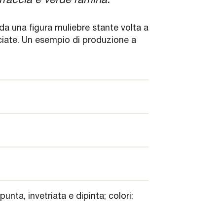
rraccia e verde ramina.
da una figura muliebre stante volta a
cciate. Un esempio di produzione a
unta, invetriata e dipinta; colori: