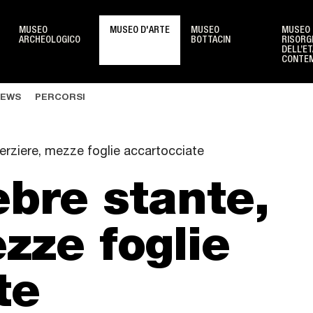
MUSEO
MUSEO D'ARTE
MUSEO
MUSEO 
ARCHEOLOGICO
BOTTACIN
RISORG
DELL’ET
CONTE
Sedi monumentali
Scuo
EWS
PERCORSI
Oratorio di San Michele
Scuo
Ponte San Lorenzo
Bamb
verziere, mezze foglie accartocciate
Palazzo della Ragione
Fami
ebre stante,
Casa del Petrarca
Giova
Oratorio di San Rocco
Event
zze foglie
Stabilimento Pedrocchi
New
Loggia e Odeo Cornaro
Info 
te
Torre dell'orologio