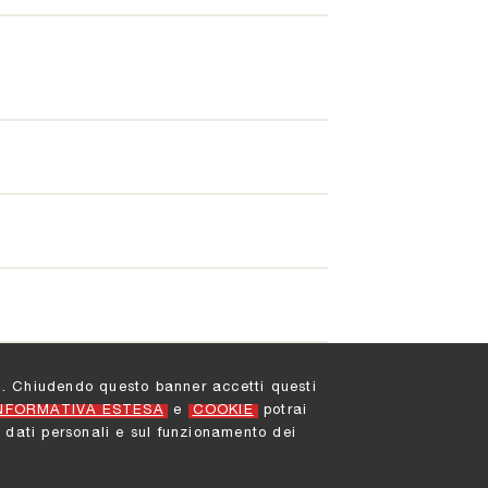
ati. Chiudendo questo banner accetti questi
NFORMATIVA ESTESA
e
COOKIE
potrai
 dati personali e sul funzionamento dei
i
|
Privacy
|
Cookies
|
Note legali
|
Credit