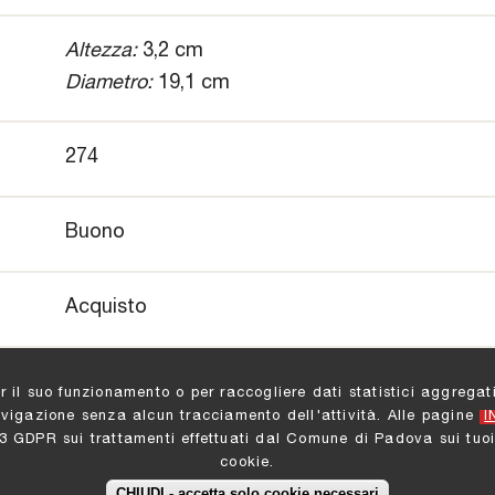
Altezza:
3,2 cm
Diametro:
19,1 cm
274
Buono
Acquisto
er il suo funzionamento o per raccogliere dati statistici aggreg
avigazione senza alcun tracciamento dell'attività. Alle pagine
I
13 GDPR sui trattamenti effettuati dal Comune di Padova sui tuoi
cookie.
 Padova
:
Settore Cultura e Turismo
|
Informazioni e Contatt
CHIUDI - accetta solo cookie necessari