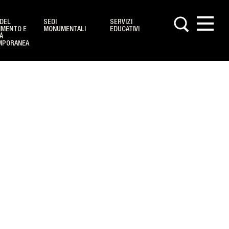
DEL
SEDI
SERVIZI
IMENTO E
MONUMENTALI
EDUCATIVI
À
MPORANEA
le
le
ini
glie
ni e adulti
i nell'anno
s
e Contatti