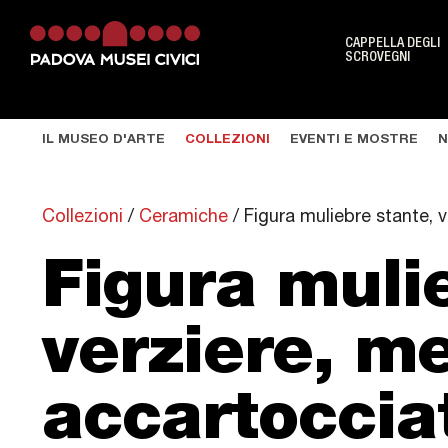
CAPPELLA DEGLI
SCROVEGNI
Musei
IL MUSEO D'ARTE
COLLEZIONI
EVENTI E MOSTRE
N
Cappella degli Scrovegni
Museo Archeologico
Collezioni
/
Ceramiche
/
Figura muliebre stante, 
Museo d'Arte
Figura muli
Museo Bottacin
Museo del Risorgimento e dell'Età
verziere, me
contemporanea
accartoccia