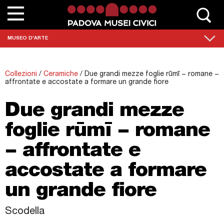
Chi siamo
MUSEO D'ARTE
Contatta Padovamusei
Collezioni
/
Ceramiche
/
Due grandi mezze foglie rūmī − romane −
Musei
affrontate e accostate a formare un grande fiore
Sedi monumentali
Due grandi mezze
foglie rūmī − romane
Scuole
− affrontate e
Eventi e mostre
accostate a formare
News
un grande fiore
Collezioni
Scodella
Percorsi