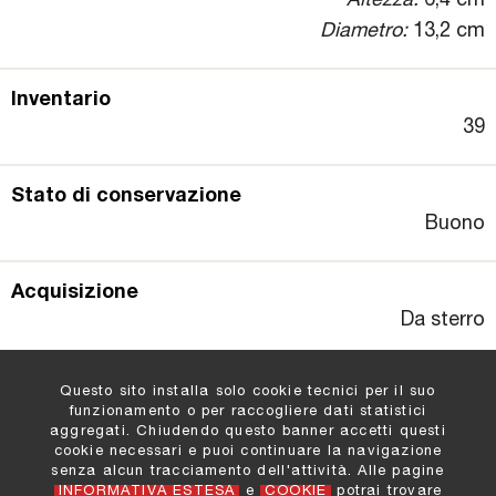
Altezza:
6,4 cm
Diametro:
13,2 cm
Inventario
39
Stato di conservazione
Buono
Acquisizione
Da sterro
Questo sito installa solo cookie tecnici per il suo
funzionamento o per raccogliere dati statistici
aggregati. Chiudendo questo banner accetti questi
cookie necessari e puoi continuare la navigazione
Comune di Padova
:
senza alcun tracciamento dell'attività. Alle pagine
Settore Cultura e Turismo
INFORMATIVA ESTESA
e
COOKIE
potrai trovare