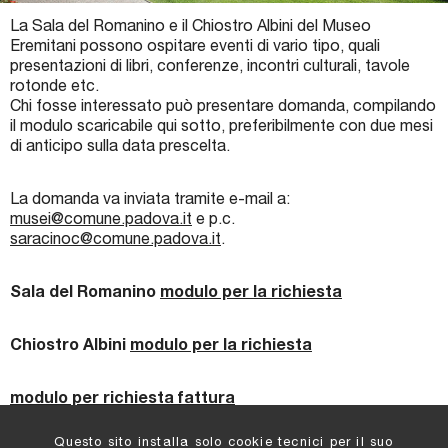
Biglietti e Orari
La Sala del Romanino e il Chiostro Albini del Museo
Eremitani possono ospitare eventi di vario tipo, quali
Facebook
presentazioni di libri, conferenze, incontri culturali, tavole
rotonde etc.
YouTube
Chi fosse interessato può presentare domanda, compilando
il modulo scaricabile qui sotto, preferibilmente con due mesi
Twitter
di anticipo sulla data prescelta.
Instagram
La domanda va inviata tramite e-mail a:
musei@comune.padova.it
e p.c.
saracinoc@comune.padova.it
.
Sala del Romanino
modulo per la richiesta
Chiostro Albini
modulo per la richiesta
modulo per richiesta fattura
Questo sito installa solo cookie tecnici per il suo