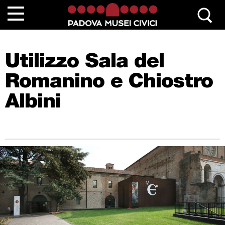
Chi siamo
Utilizzo Sala del
Contatta Padovamusei
Romanino e Chiostro
Musei
Albini
Sedi monumentali
Scuole
Eventi e mostre
News
Collezioni
Percorsi