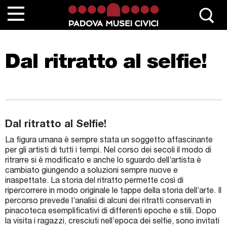
Chi siamo
Dal ritratto al selfie!
Contatta Padovamusei
Musei
Sedi monumentali
Dal ritratto al Selfie!
Scuole
La figura umana è sempre stata un soggetto affascinante
Eventi e mostre
per gli artisti di tutti i tempi. Nel corso dei secoli il modo di
ritrarre si è modificato e anche lo sguardo dell’artista è
News
cambiato giungendo a soluzioni sempre nuove e
inaspettate. La storia del ritratto permette così di
ripercorrere in modo originale le tappe della storia dell’arte. Il
Collezioni
percorso prevede l’analisi di alcuni dei ritratti conservati in
pinacoteca esemplificativi di differenti epoche e stili. Dopo
Percorsi
la visita i ragazzi, cresciuti nell’epoca dei selfie, sono invitati