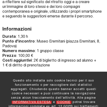
a riflettere sul significato del ritratto oggi e a creare
Biglietti e Orari
un’immagine di loro stessi e dei loro compagni
contemporanea e originale, utilizzando i propri smartphone
Facebook
e seguendo le suggestioni emerse durante il percorso.
YouTube
Informazioni
Twitter
Durata
: 1,30 h
Punto d'incontro
: Museo Eremitani (piazza Eremitani, 8,
Instagram
Padova)
Numero massimo
: 1 gruppo classe
Prezzo
: 100,00 €
Costi aggiuntivi
: 2€ di biglietto di ingresso ad alunno +
1 € di diritto di prenotazione
Questo sito installa solo cookie tecnici per il suo
funzionamento o per raccogliere dati statistici
aggregati. Chiudendo questo banner accetti questi
cookie necessari e puoi continuare la navigazione
Comune di Padova
:
senza alcun tracciamento dell'attività. Alle pagine
Settore Cultura e Turismo
INFORMATIVA ESTESA
e
COOKIE
potrai trovare
Informazioni e Contatti
informazioni complete ex art. 13 GDPR sui trattamenti