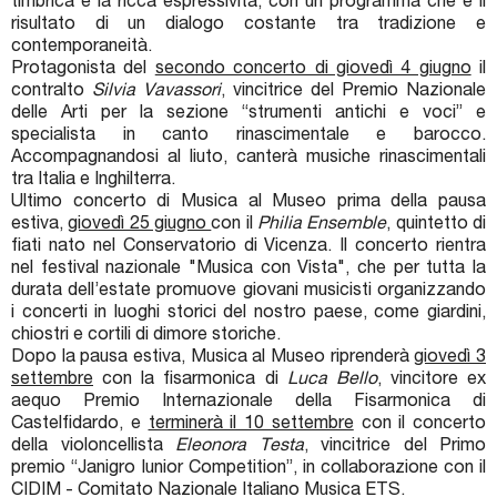
timbrica e la ricca espressività, con un programma che è il
risultato di un dialogo costante tra tradizione e
contemporaneità.
Protagonista del
secondo concerto di giovedì 4 giugno
il
contralto
Silvia Vavassori
, vincitrice del Premio Nazionale
delle Arti per la sezione “strumenti antichi e voci” e
specialista in canto rinascimentale e barocco.
Accompagnandosi al liuto, canterà musiche rinascimentali
tra Italia e Inghilterra.
Ultimo concerto di Musica al Museo prima della pausa
estiva,
giovedì 25 giugno
con il
Philia Ensemble
, quintetto di
fiati nato nel Conservatorio di Vicenza. Il concerto rientra
nel festival nazionale "Musica con Vista", che per tutta la
durata dell’estate promuove giovani musicisti organizzando
i concerti in luoghi storici del nostro paese, come giardini,
chiostri e cortili di dimore storiche.
Dopo la pausa estiva, Musica al Museo riprenderà
giovedì 3
settembre
con la fisarmonica di
Luca Bello
, vincitore ex
aequo Premio Internazionale della Fisarmonica di
Castelfidardo, e
terminerà il 10 settembre
con il concerto
della violoncellista
Eleonora Testa
, vincitrice del Primo
premio “Janigro Iunior Competition”, in collaborazione con il
CIDIM - Comitato Nazionale Italiano Musica ETS.