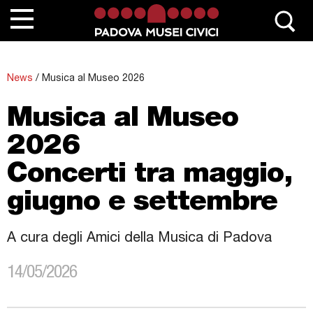
Chi siamo
News
/
Musica al Museo 2026
Contatta Padovamusei
Musica al Museo
Musei
2026
Sedi monumentali
Concerti tra maggio,
Scuole
giugno e settembre
Eventi e mostre
News
A cura degli Amici della Musica di Padova
Collezioni
14/05/2026
Percorsi