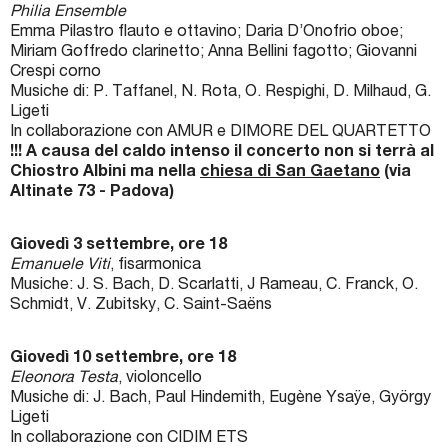
Philia Ensemble
Emma Pilastro flauto e ottavino; Daria D’Onofrio oboe;
Miriam Goffredo clarinetto; Anna Bellini fagotto; Giovanni
Crespi corno
Musiche di: P. Taffanel, N. Rota, O. Respighi, D. Milhaud, G.
Ligeti
In collaborazione con AMUR e DIMORE DEL QUARTETTO
!!! A causa del caldo intenso il concerto non si terrà al
Chiostro Albini ma nella
chiesa di San Gaetano
(via
Altinate 73 - Padova)
Giovedì 3 settembre, ore 18
Emanuele Viti
, fisarmonica
Musiche: J. S. Bach, D. Scarlatti, J Rameau, C. Franck, O.
Schmidt, V. Zubitsky, C. Saint-Saëns
Giovedì 10 settembre, ore 18
Eleonora Testa
, violoncello
Musiche di: J. Bach, Paul Hindemith, Eugène Ysaÿe, György
Ligeti
In collaborazione con CIDIM ETS