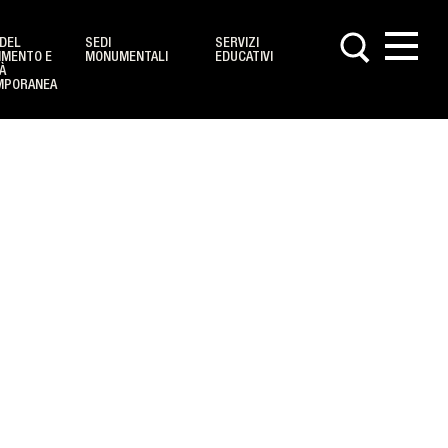
DEL
SEDI
SERVIZI
IMENTO E
MONUMENTALI
EDUCATIVI
À
MPORANEA
le
le
ini
glie
ni e adulti
i nell'anno
s
e Contatti