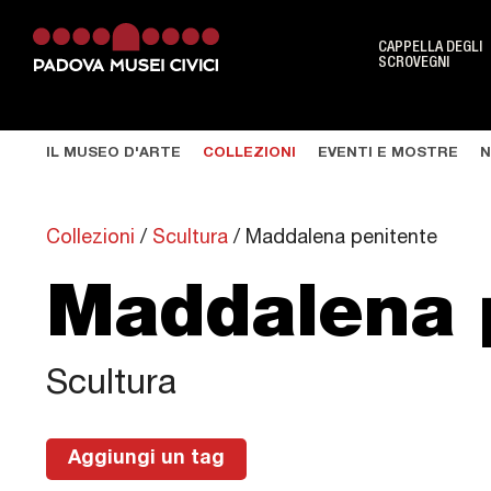
CAPPELLA DEGLI
SCROVEGNI
Musei
IL MUSEO D'ARTE
COLLEZIONI
EVENTI E MOSTRE
N
Cappella degli Scrovegni
Museo Archeologico
Collezioni
/
Scultura
/
Maddalena penitente
Museo d'Arte
Maddalena 
Museo Bottacin
Museo del Risorgimento e dell'Età
Scultura
contemporanea
Aggiungi un tag