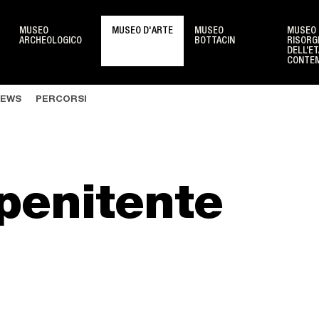
MUSEO
MUSEO D'ARTE
MUSEO
MUSEO 
ARCHEOLOGICO
BOTTACIN
RISORG
DELL’ET
CONTE
Sedi monumentali
Scuo
EWS
PERCORSI
Oratorio di San Michele
Scuo
Ponte San Lorenzo
Bamb
Palazzo della Ragione
Fami
penitente
Casa del Petrarca
Giova
Oratorio di San Rocco
Event
Stabilimento Pedrocchi
New
Loggia e Odeo Cornaro
Info 
Torre dell'orologio